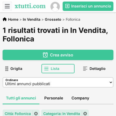
Inserisci un annuncio
Home
>
In Vendita
>
Grosseto
>
Follonica
1 risultati trovati in In Vendita,
Follonica
Crea avviso
Griglia
Lista
Dettaglio
Ordinare
Tutti gli annunci
Personale
Company
Città: Follonica
Categoria: In Vendita