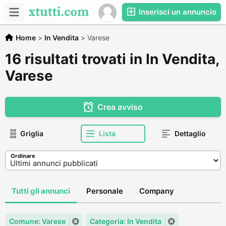
Inserisci un annuncio
Home
>
In Vendita
>
Varese
16 risultati trovati in In Vendita,
Varese
Crea avviso
Griglia
Lista
Dettaglio
Ordinare
Tutti gli annunci
Personale
Company
Comune: Varese
Categoria: In Vendita