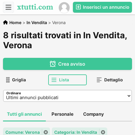
Inserisci un annuncio
Home
>
In Vendita
>
Verona
8 risultati trovati in In Vendita,
Verona
Crea avviso
Griglia
Lista
Dettaglio
Ordinare
Tutti gli annunci
Personale
Company
Comune: Verona
Categoria: In Vendita