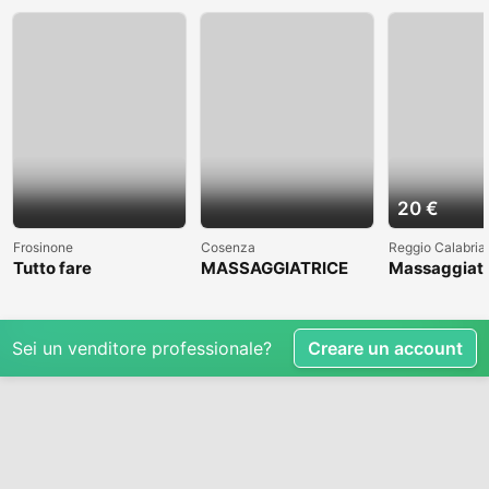
20 €
Frosinone
Cosenza
Reggio Calabria
Tutto fare
MASSAGGIATRICE
Massaggiato
PROFESSIONALE A
accompagna
COSENZA CLICCAAA
Sei un venditore professionale?
Creare un account