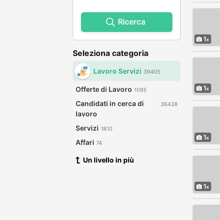
Ricerca
1
Seleziona categoria
Lavoro Servizi
39405
1
Offerte di Lavoro
1095
Candidati in cerca di
36438
lavoro
Servizi
1810
1
Affari
74
Un livello in più
1