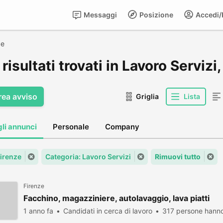
Messaggi
Posizione
Accedi/R
ze
risultati trovati in Lavoro Servizi
rea avviso
Griglia
Lista
gli annunci
Personale
Company
Firenze
Categoria: Lavoro Servizi
Rimuovi tutto
Firenze
Facchino, magazziniere, autolavaggio, lava piatti
1 anno fa
Candidati in cerca di lavoro
317 persone hanno