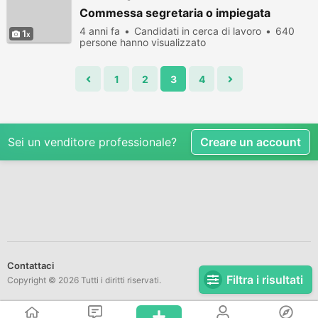
Commessa segretaria o impiegata
4 anni fa
Candidati in cerca di lavoro
640
1
persone hanno visualizzato
1
2
3
4
Sei un venditore professionale?
Creare un account
Contattaci
Filtra i risultati
Copyright © 2026 Tutti i diritti riservati.