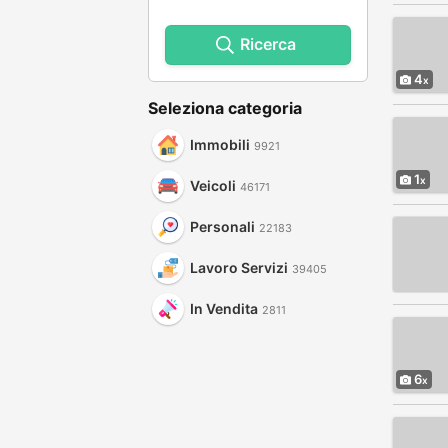
Ricerca
4
Seleziona categoria
Immobili
9921
1
Veicoli
46171
Personali
22183
Lavoro Servizi
39405
In Vendita
2811
6