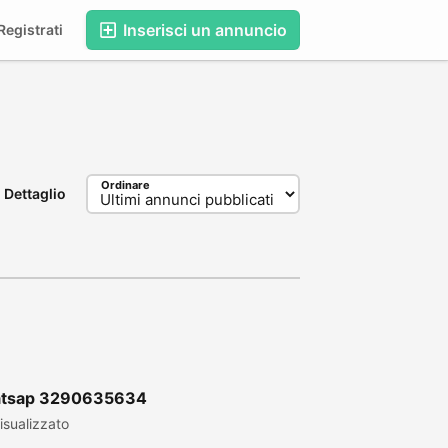
Inserisci un annuncio
egistrati
Ordinare
Dettaglio
 Watsap 3290635634
sualizzato