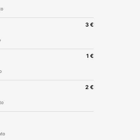
to
3 €
o
1 €
o
2 €
to
ato