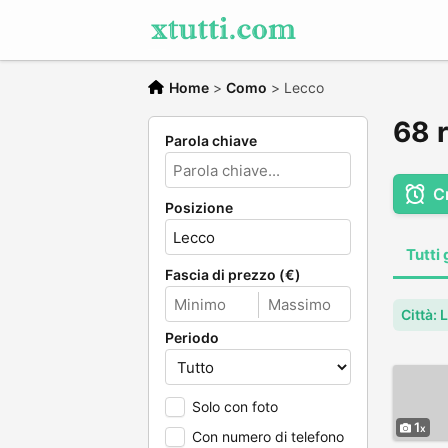
Home
>
Como
>
Lecco
68 r
Parola chiave
C
Posizione
Tutti 
Fascia di prezzo (€)
Città: 
Periodo
Solo con foto
1
Con numero di telefono