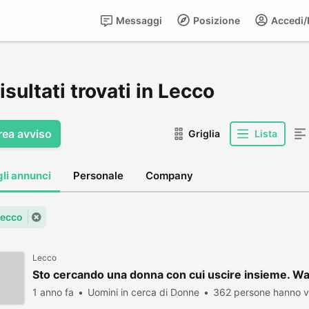
Messaggi
Posizione
Accedi/R
isultati trovati in Lecco
rea avviso
Griglia
Lista
gli annunci
Personale
Company
Lecco
Lecco
Sto cercando una donna con cui uscire insieme.
1 anno fa
Uomini in cerca di Donne
362 persone hanno vi