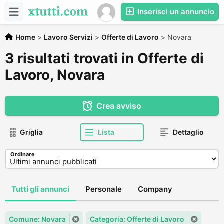
Inserisci un annuncio
Home
>
Lavoro Servizi
>
Offerte di Lavoro
>
Novara
3 risultati trovati in Offerte di
Lavoro, Novara
Crea avviso
Griglia
Lista
Dettaglio
Ordinare
Tutti gli annunci
Personale
Company
Comune: Novara
Categoria: Offerte di Lavoro