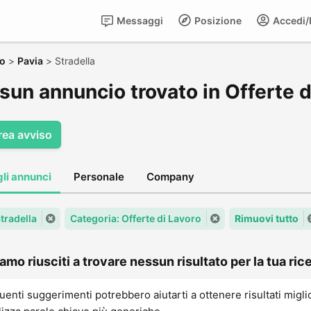
Messaggi
Posizione
Accedi/R
ro
>
Pavia
>
Stradella
un annuncio trovato in Offerte di
rea avviso
gli annunci
Personale
Company
Stradella
Categoria: Offerte di Lavoro
Rimuovi tutto
amo riusciti a trovare nessun risultato per la tua rice
uenti suggerimenti potrebbero aiutarti a ottenere risultati migli