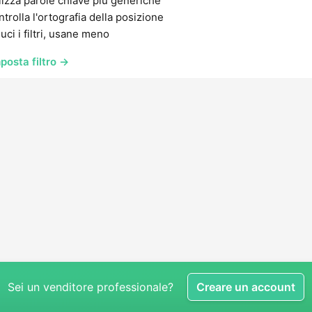
lizza parole chiave più generiche
trolla l'ortografia della posizione
uci i filtri, usane meno
posta filtro →
Sei un venditore professionale?
Creare un account