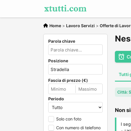
Home
>
Lavoro Servizi
>
Offerte di Lavo
Ness
Parola chiave
C
Posizione
Tutti 
Fascia di prezzo (€)
Città: 
Periodo
Non si
Solo con foto
I seg
Con numero di telefono