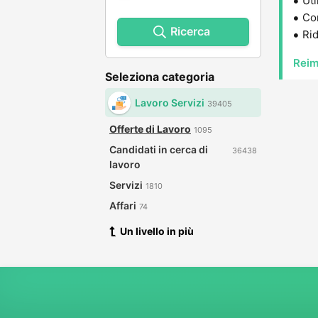
Uti
Con
Ricerca
Rid
Reim
Seleziona categoria
Lavoro Servizi
39405
Offerte di Lavoro
1095
Candidati in cerca di
36438
lavoro
Servizi
1810
Affari
74
Un livello in più