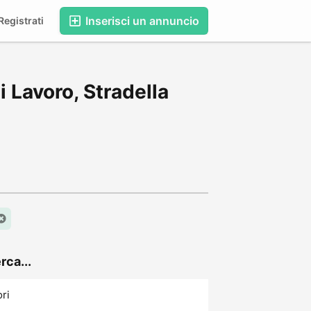
Inserisci un annuncio
egistrati
 Lavoro, Stradella
rca...
ori