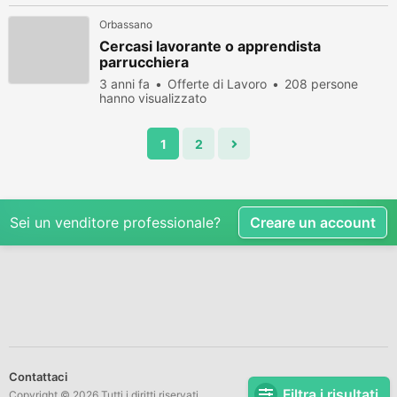
Orbassano
Cercasi lavorante o apprendista
parrucchiera
3 anni fa
Offerte di Lavoro
208 persone
hanno visualizzato
1
2
Sei un venditore professionale?
Creare un account
Contattaci
Filtra i risultati
Copyright © 2026 Tutti i diritti riservati.