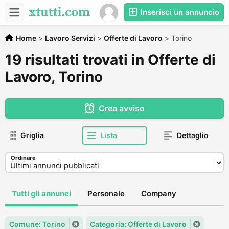
Inserisci un annuncio
Home
>
Lavoro Servizi
>
Offerte di Lavoro
>
Torino
19 risultati trovati in Offerte di
Lavoro, Torino
Crea avviso
Griglia
Lista
Dettaglio
Ordinare
Tutti gli annunci
Personale
Company
Comune: Torino
Categoria: Offerte di Lavoro