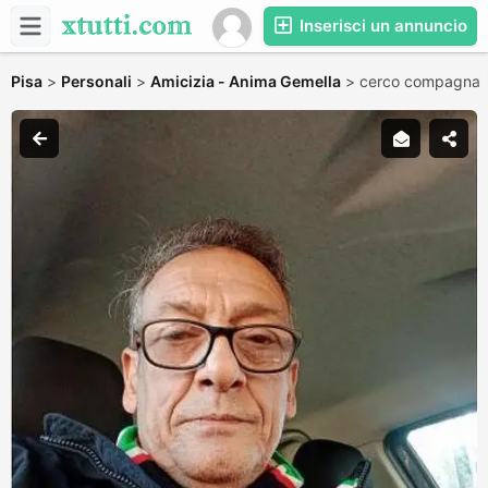
Inserisci un annuncio
Pisa
>
Personali
>
Amicizia - Anima Gemella
>
cerco compagna 