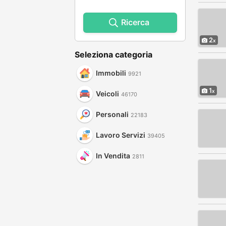
Ricerca
2
Seleziona categoria
Immobili
9921
1
Veicoli
46170
Personali
22183
Lavoro Servizi
39405
In Vendita
2811