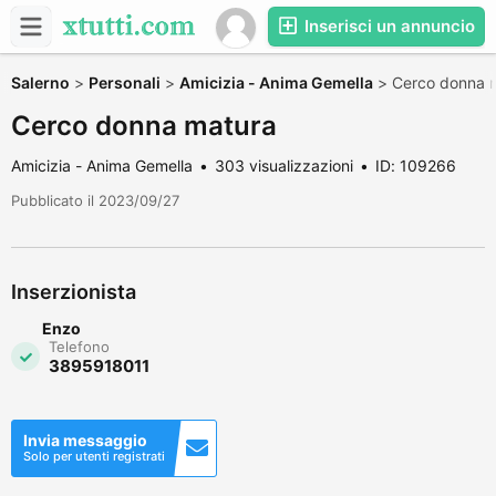
Inserisci un annuncio
Salerno
>
Personali
>
Amicizia - Anima Gemella
>
Cerco donna 
Cerco donna matura
Amicizia - Anima Gemella
303 visualizzazioni
ID: 109266
Pubblicato il 2023/09/27
Inserzionista
Enzo
Telefono
3895918011
Invia messaggio
Solo per utenti registrati