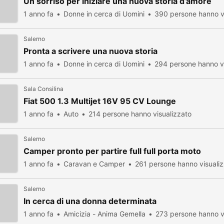
Un sorriso per iniziare una nuova storia d’amore
1 anno fa
Donne in cerca di Uomini
390 persone hanno v
Salerno
Pronta a scrivere una nuova storia
1 anno fa
Donne in cerca di Uomini
294 persone hanno vi
Sala Consilina
Fiat 500 1.3 Multijet 16V 95 CV Lounge
1 anno fa
Auto
214 persone hanno visualizzato
Salerno
Camper pronto per partire full full porta moto
1 anno fa
Caravan e Camper
261 persone hanno visuali
Salerno
In cerca di una donna determinata
1 anno fa
Amicizia - Anima Gemella
273 persone hanno v