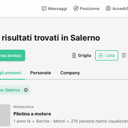
Messaggi
Posizione
Accedi/R
risultati trovati in Salerno
rea avviso
Griglia
Lista
gli annunci
Personale
Company
e: Salerno
Montecorice
Pilotina a motore
1 anno fa
Barche - Motori
276 persone hanno visualizza