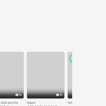
1
1
1
 sulla secchia
Napoli
Volterra