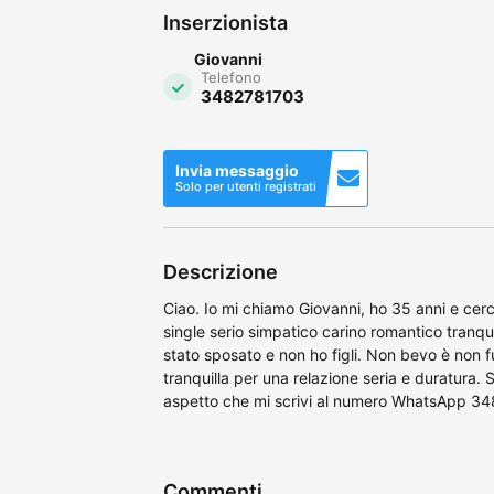
Inserzionista
Giovanni
Telefono
3482781703
Invia messaggio
Solo per utenti registrati
Descrizione
Ciao. Io mi chiamo Giovanni, ho 35 anni e cer
single serio simpatico carino romantico tranqu
stato sposato e non ho figli. Non bevo è non 
tranquilla per una relazione seria e duratura.
aspetto che mi scrivi al numero WhatsApp 34
Commenti