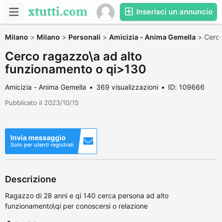
Inserisci un annuncio
Milano
>
Milano
>
Personali
>
Amicizia - Anima Gemella
>
Cerco
Cerco ragazzo\a ad alto
funzionamento o qi>130
Amicizia - Anima Gemella
369 visualizzazioni
ID: 109666
Pubblicato il 2023/10/15
Invia messaggio
Solo per utenti registrati
Descrizione
Ragazzo di 28 anni e qi 140 cerca persona ad alto
funzionamento\qi per conoscersi o relazione