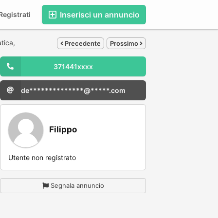
Inserisci un annuncio
egistrati
atica,
Precedente
Prossimo
371441xxxx
de**************@*****.com
Filippo
Utente non registrato
Segnala annuncio