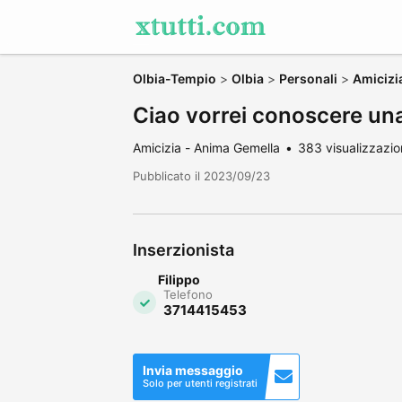
Olbia-Tempio
>
Olbia
>
Personali
>
Amicizi
Ciao vorrei conoscere un
Amicizia - Anima Gemella
383 visualizzazio
Pubblicato il 2023/09/23
Inserzionista
Filippo
Telefono
3714415453
Invia messaggio
Solo per utenti registrati