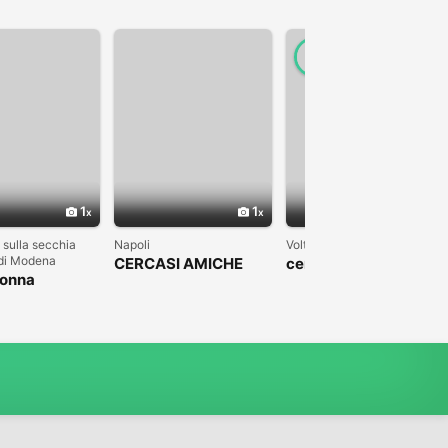
1
1
1
 sulla secchia
Napoli
Volterra
 di Modena
CERCASI AMICHE
cerco donna per
donna
amicizia e
matrimonio
compagna per vita
compagnia in casa
mia