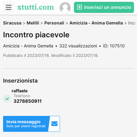
Inserisci un annuncio
Siracusa
>
Melilli
>
Personali
>
Amicizia - Anima Gemella
>
Inco
Incontro piacevole
Amicizia - Anima Gemella
322 visualizzazioni
ID: 107510
Pubblicato il 2023/07/16. Modificato il 2023/07/18.
Inserzionista
raffaele
Telefono
3278850911
Invia messaggio
Solo per utenti registrati