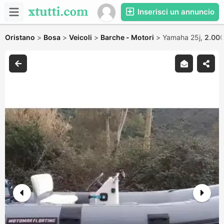
Inserisci un annuncio
Oristano
>
Bosa
>
Veicoli
>
Barche - Motori
>
Yamaha 25j,
2.000