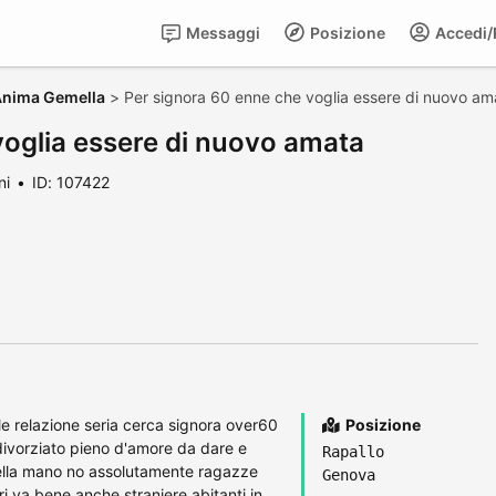
Messaggi
Posizione
Accedi/R
 Anima Gemella
>
Per signora 60 enne che voglia essere di nuovo am
voglia essere di nuovo amata
ni
ID: 107422
e relazione seria cerca signora over60
Posizione
ivorziato pieno d'amore da dare e
Rapallo
nella mano no assolutamente ragazze
Genova
i va bene anche straniere abitanti in