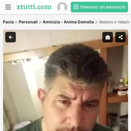
Inserisci un annuncio
Pavia
>
Personali
>
Amicizia - Anima Gemella
>
Vedovo x relazio