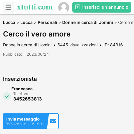
Inserisci un annuncio
Lucca
>
Lucca
>
Personali
>
Donne in cerca di Uomini
>
Cerco i
Cerco il vero amore
Donne in cerca di Uomini
6445 visualizzazioni
ID: 84316
Pubblicato il 2023/06/24
Inserzionista
Francesca
Telefono
3452653813
Invia messaggio
Solo per utenti registrati