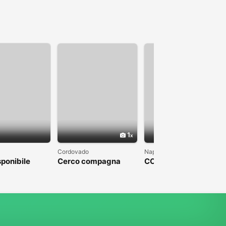
1
1
Cordovado
Napoli
sponibile
Cerco compagna
COLPO DI FULMINE
DA PARTE DI UN
UOMO CHE SFOCI IN
UN MATRIMONIO