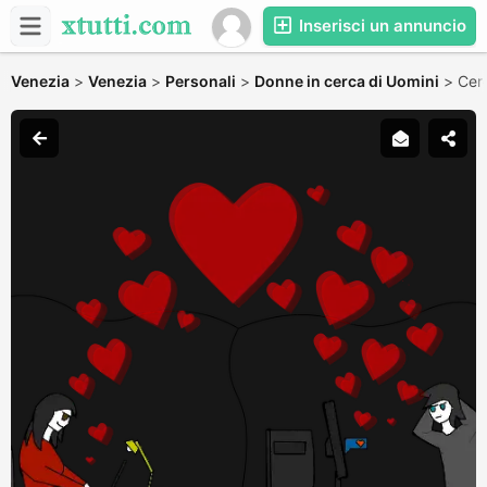
Inserisci un annuncio
Venezia
>
Venezia
>
Personali
>
Donne in cerca di Uomini
>
Cer