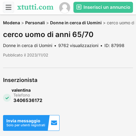
Inserisci un annuncio
Modena
>
Personali
>
Donne in cerca di Uomini
>
cerco uomo di
cerco uomo di anni 65/70
Donne in cerca di Uomini
9762 visualizzazioni
ID: 87998
Pubblicato il 2023/11/02
Inserzionista
valentina
Telefono
3406536172
Invia messaggio
Solo per utenti registrati