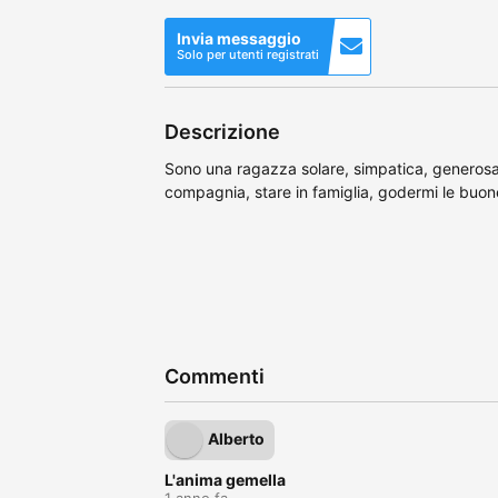
Invia messaggio
Solo per utenti registrati
Descrizione
Sono una ragazza solare, simpatica, generosa, 
compagnia, stare in famiglia, godermi le buon
Commenti
Alberto
L'anima gemella
1 anno fa