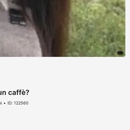
un caffè?
i
ID: 122560