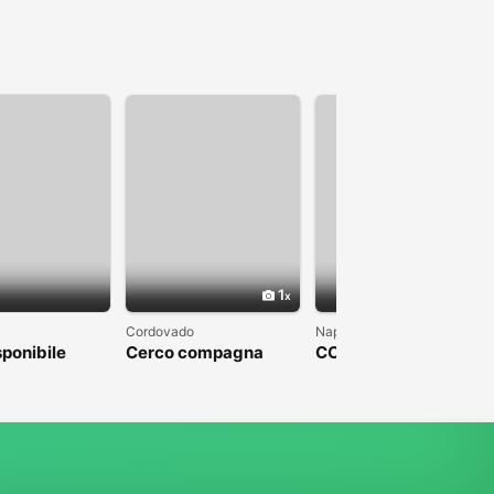
1
1
Cordovado
Napoli
sponibile
Cerco compagna
COLPO DI FULMINE
DA PARTE DI UN
UOMO CHE SFOCI IN
UN MATRIMONIO