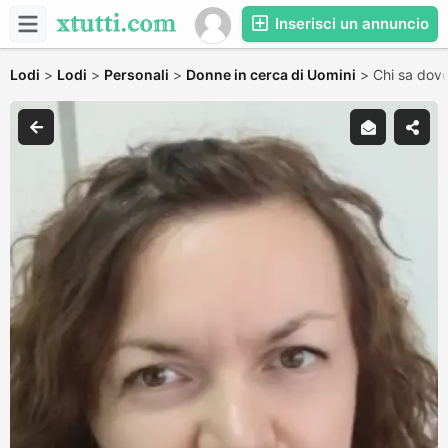
Inserisci un annuncio
Lodi
>
Lodi
>
Personali
>
Donne in cerca di Uomini
>
Chi sa dove