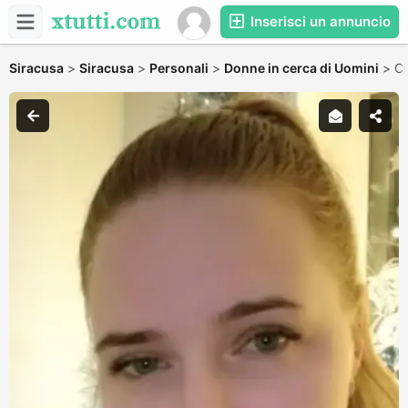
Inserisci un annuncio
Siracusa
>
Siracusa
>
Personali
>
Donne in cerca di Uomini
>
Cu