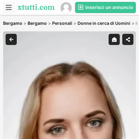
Inserisci un annuncio
Bergamo
>
Bergamo
>
Personali
>
Donne in cerca di Uomini
>
I