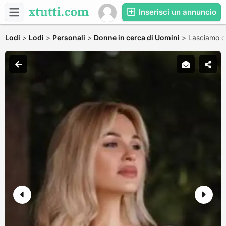
Inserisci un annuncio
Lodi
>
Lodi
>
Personali
>
Donne in cerca di Uomini
>
Lasciamo ch