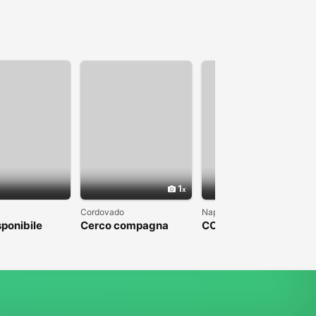
1
1
Cordovado
Napoli
sponibile
Cerco compagna
COLPO DI FULMINE
DA PARTE DI UN
UOMO CHE SFOCI IN
UN MATRIMONIO