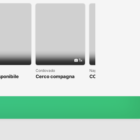
1
1
Cordovado
Napoli
sponibile
Cerco compagna
COLPO DI FULMINE
DA PARTE DI UN
UOMO CHE SFOCI IN
UN MATRIMONIO