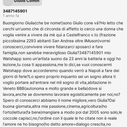
Giulio Comin
3487145901
1 anno fa
Buongiorno Giulia(che be nome!)sono Giulio cone vá?Ho letto che
cerchi un'uomo che di circonda di affetto io cerco una donna che
voglia venire a vivere da mè quì a Castelfranco v.to (frazione
piccolissima 2293 abitanti San Andrea oltre ilMuson)vorrei
conoscerci,convivere vivere fidanzarci sposarci e fare
famiglia,non sarebbe meraviglioso Giulia?3487145901 mio
Watshapp sono un'artista suono da 23 anni la batteria e oggi ho
lezione,tu cosa ti appassiona,me lo dici,se vuoi conoscermi
Watshapp dove accorderemo quando verrò a Napoli a fare dei
giorni di ferie?Lo spero proprio inquanto sei un sogno allora ti
voglio portare ad'entrare nel mil sogno di vita,abitazione in
Veneto BBB(autonoma e molto grande e bella)dove si
lavora,anche se dovremmo lavorare egoisticamente per noi,no?
Spero di conoscerci abbiamo il nome migliore,vero Giulia?Dai
buona giornata,altra mia passione,cinema,agricoltura(ho
l'orto)lettura(fa bene)mangiare a modo poi dal 2005 sono solo,le
coccole capisci,no,l'ordine con il quale le ho citate non è reale
l'amore ne ho bisogno(ho detto amore=dialogo crescita,no