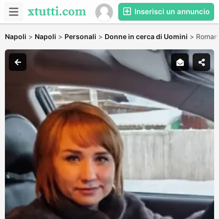
Inserisci un annuncio
Napoli
>
Napoli
>
Personali
>
Donne in cerca di Uomini
>
Romant