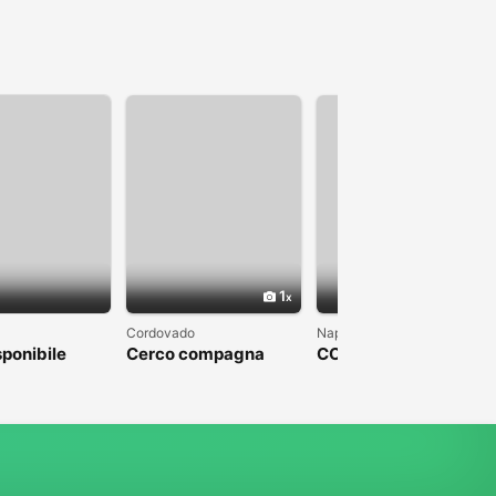
1
1
Cordovado
Napoli
sponibile
Cerco compagna
COLPO DI FULMINE
DA PARTE DI UN
UOMO CHE SFOCI IN
UN MATRIMONIO