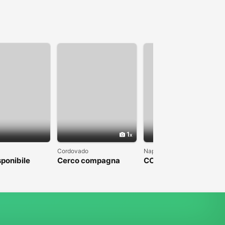
1
1
Cordovado
Napoli
sponibile
Cerco compagna
COLPO DI FULMINE
DA PARTE DI UN
UOMO CHE SFOCI IN
UN MATRIMONIO