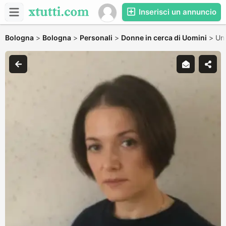
Inserisci un annuncio
Bologna
>
Bologna
>
Personali
>
Donne in cerca di Uomini
>
Un 