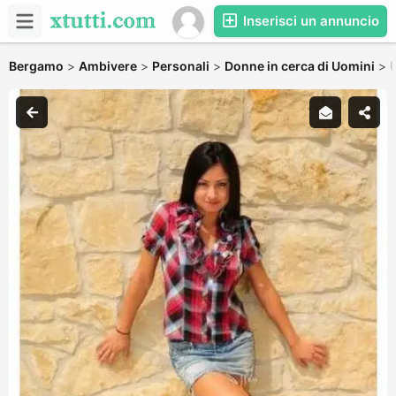
Inserisci un annuncio
Bergamo
>
Ambivere
>
Personali
>
Donne in cerca di Uomini
>
U