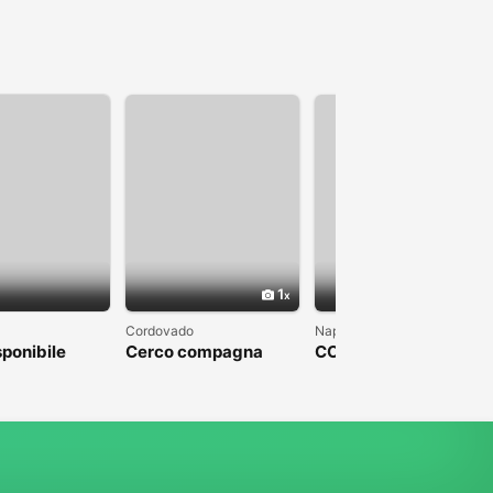
1
1
Cordovado
Napoli
sponibile
Cerco compagna
COLPO DI FULMINE
DA PARTE DI UN
UOMO CHE SFOCI IN
UN MATRIMONIO