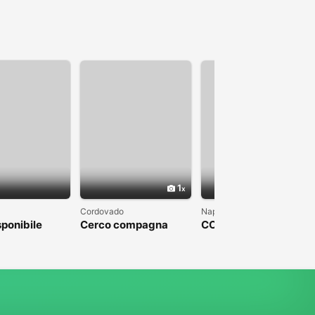
1
1
Cordovado
Napoli
sponibile
Cerco compagna
COLPO DI FULMINE
DA PARTE DI UN
UOMO CHE SFOCI IN
UN MATRIMONIO