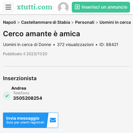
Inserisci un annuncio
Napoli
>
Castellammare di Stabia
>
Personali
>
Uomini in cerca
Cerco amante è amica
Uomini in cerca di Donne
372 visualizzazioni
ID: 88421
Pubblicato il 2023/11/20
Inserzionista
Andrea
Telefono
3505208254
Invia messaggio
Solo per utenti registrati