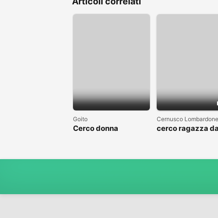
Articoli correlati
Goito
Cernusco Lombardon
Cerco donna
cerco ragazza d
amare