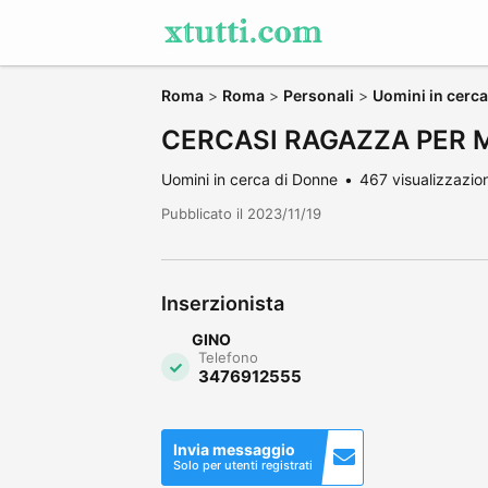
Roma
>
Roma
>
Personali
>
Uomini in cerc
CERCASI RAGAZZA PER 
Uomini in cerca di Donne
467 visualizzazion
Pubblicato il 2023/11/19
Inserzionista
GINO
Telefono
3476912555
Invia messaggio
Solo per utenti registrati