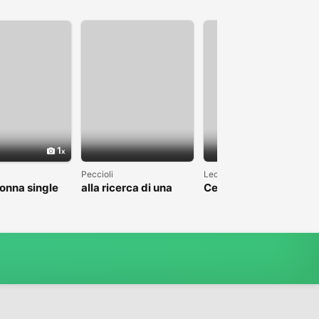
1
Peccioli
Lecce
onna single
alla ricerca di una
Cerco giovane
Relazione seria con
ragazza nel Salento
ragazze italiane
single della Toscana