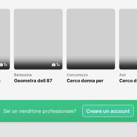
1
1
e
Barlassina
Concorezzo
Asti
a
Geometra dell 87
Cerco donna per
Cerco d
cerca compagna
condividere il tempo
libero
Sei un venditore professionale?
Creare un account