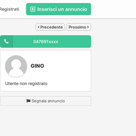
Inserisci un annuncio
egistrati
Precedente
Prossimo
347691xxxx
GINO
Utente non registrato
Segnala annuncio