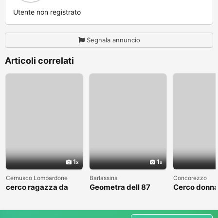
Utente non registrato
Segnala annuncio
Articoli correlati
1
1
Cernusco Lombardone
Barlassina
Concorezzo
cerco ragazza da
Geometra dell 87
Cerco donna
amare
cerca compagna
condividere 
libero