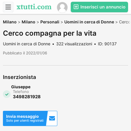
Inserisci un annuncio
Milano
>
Milano
>
Personali
>
Uomini in cerca di Donne
>
Cerco
Cerco compagna per la vita
Uomini in cerca di Donne
322 visualizzazioni
ID: 90137
Pubblicato il 2022/01/06
Inserzionista
Giuseppe
Telefono
3498281928
Invia messaggio
Solo per utenti registrati