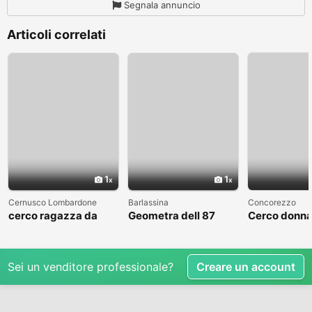
Segnala annuncio
Articoli correlati
1
1
Cernusco Lombardone
Barlassina
Concorezzo
cerco ragazza da
Geometra dell 87
Cerco donna
amare
cerca compagna
condividere 
libero
Sei un venditore professionale?
Creare un account