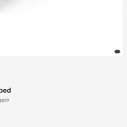
tbed
 5077