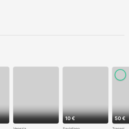
10 €
50 €
Venezia
Savigliano
Trapani