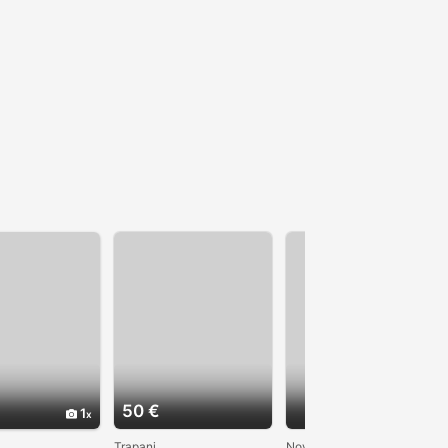
50 €
1
Trapani
Novara