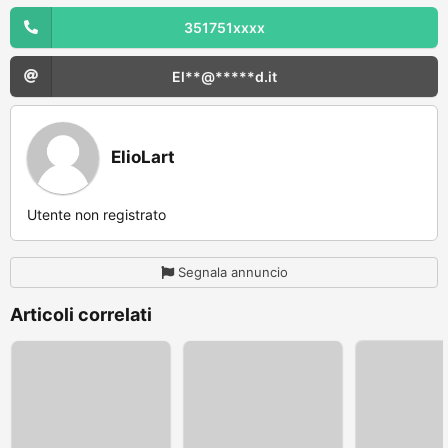
351751xxxx
El**@*****d.it
ElioLart
Utente non registrato
Segnala annuncio
Articoli correlati