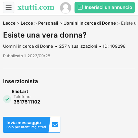
Inserisci un annuncio
Lecce
>
Lecce
>
Personali
>
Uomini in cerca di Donne
>
Esiste 
Esiste una vera donna?
Uomini in cerca di Donne
257 visualizzazioni
ID: 109298
Pubblicato il 2023/09/28
Inserzionista
ElioLart
Telefono
3517511102
Invia messaggio
Solo per utenti registrati