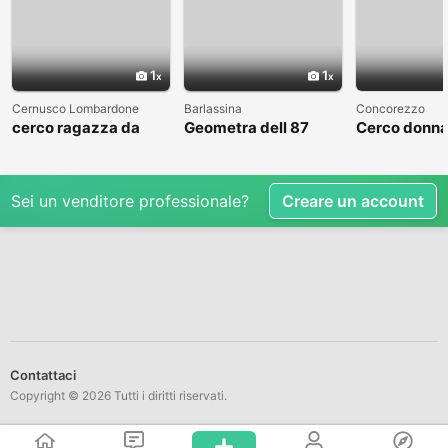
1
1
Cernusco Lombardone
Barlassina
Concorezzo
cerco ragazza da
Geometra dell 87
Cerco donna
amare
cerca compagna
condividere 
libero
Sei un venditore professionale?
Creare un account
Contattaci
Copyright © 2026 Tutti i diritti riservati.