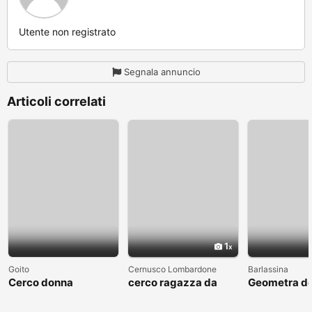
Utente non registrato
Segnala annuncio
Articoli correlati
1
Goito
Cernusco Lombardone
Barlassina
Cerco donna
cerco ragazza da
Geometra de
amare
cerca comp