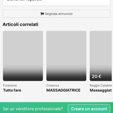
Segnala annuncio
Articoli correlati
20 €
Frosinone
Cosenza
Reggio Calabria
Tutto fare
MASSAGGIATRICE
Massaggiato
PROFESSIONALE A
accompagna
COSENZA CLICCAAA
Sei un venditore professionale?
Creare un account