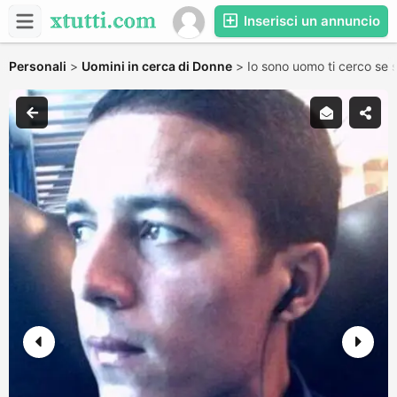
Inserisci un annuncio
Personali
>
Uomini in cerca di Donne
>
Io sono uomo ti cerco se s